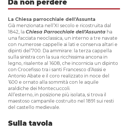
Da non perdere
La Chiesa parrocchiale dell’Assunta
Già menzionata nell’XI secolo e ricostruita dal
1842, la
Chiesa Parrocchiale dell’Assunta
ha
una facciata neoclassica, un interno a tre navate
con numerose cappelle ai lati e conserva altari e
dipinti del’700. Da ammirare: la terza cappella
sulla sinistra con la sua ricchissima ancona in
legno, risalente al 1608, che incornicia un dipinto
con Crocefisso tra i santi Francesco d’Assisi e
Antonio Abate e il coro realizzato in noce del
‘600 e ornato alla sommità con le aquile
araldiche dei Montecuccoli.
All’esterno, in posizione più isolata, si trova il
maestoso campanile costruito nel 1891 sui resti
del castello medievale.
Sulla tavola