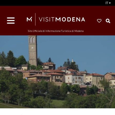
IT
d
s
i
Sito Ufficiale di Informazione Turistica di Modena