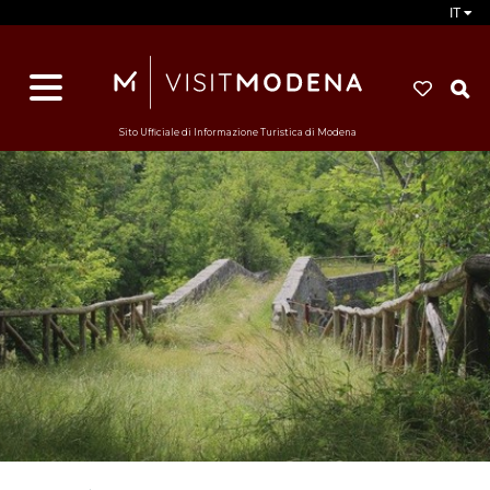
IT
d
s
i
Sito Ufficiale di Informazione Turistica di Modena