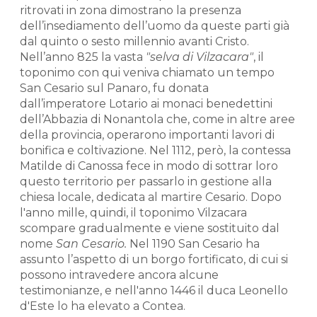
ritrovati in zona dimostrano la presenza
dell’insediamento dell’uomo da queste parti già
dal quinto o sesto millennio avanti Cristo.
Nell’anno 825 la vasta
"selva di Vilzacara"
, il
toponimo con qui veniva chiamato un tempo
San Cesario sul Panaro, fu donata
dall’imperatore Lotario ai monaci benedettini
dell’Abbazia di Nonantola che, come in altre aree
della provincia, operarono importanti lavori di
bonifica e coltivazione. Nel 1112, però, la contessa
Matilde di Canossa fece in modo di sottrar loro
questo territorio per passarlo in gestione alla
chiesa locale, dedicata al martire Cesario. Dopo
l'anno mille, quindi, il toponimo Vilzacara
scompare gradualmente e viene sostituito dal
nome
San Cesario.
Nel 1190 San Cesario ha
assunto l’aspetto di un borgo fortificato, di cui si
possono intravedere ancora alcune
testimonianze, e nell'anno 1446 il duca Leonello
d'Este lo ha elevato a Contea.