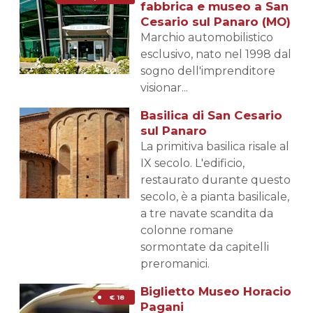
fabbrica e museo a San
Cesario sul Panaro (MO)
Marchio automobilistico
esclusivo, nato nel 1998 dal
sogno dell'imprenditore
visionar...
Basilica di San Cesario
sul Panaro
La primitiva basilica risale al
IX secolo. L'edificio,
restaurato durante questo
secolo, è a pianta basilicale,
a tre navate scandita da
colonne romane
sormontate da capitelli
preromanici.
Biglietto Museo Horacio
€ 18
Pagani