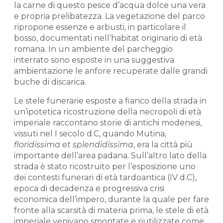
la carne di questo pesce d’acqua dolce una vera
e propria prelibatezza. La vegetazione del parco
ripropone essenze e arbusti, in particolare il
bosso, documentati nell’habitat originario di età
romana. In un ambiente del parcheggio
interrato sono esposte in una suggestiva
ambientazione le anfore recuperate dalle grandi
buche di discarica.
Le stele funerarie esposte a fianco della strada in
un’ipotetica ricostruzione della necropoli di età
imperiale raccontano storie di antichi modenesi,
vissuti nel I secolo d.C, quando Mutina,
floridissima et splendidissima
, era la città più
importante dell’area padana. Sull’altro lato della
strada è stato ricostruito per l’esposizione uno
dei contesti funerari di età tardoantica (IV d.C),
epoca di decadenza e progressiva crisi
economica dell’impero, durante la quale per fare
fronte alla scarsità di materia prima, le stele di età
imperiale venivano smontate e riutilizzate come