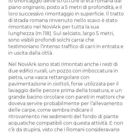
lo smontaggio delle strutture di età romana dal
piano originario, posto a 5 metri di profondità, e il
loro successivo rimontaggio in superficie. Il tratto
di strada romana rinvenuto nello scavo è stato
rimontato nel NoviArk per tutta la sua
lunghezza (m 118). Sul selciato, largo 5 metri,
sono visibili profondi solchi carrai che
testimoniano l’intenso traffico di carri in entrata e
in uscita dalla città.
Nel NoviArk sono stati rimontati anche i resti di
due edifici rurali, un pozzo con imboccatura in
pietra, una vasca rettangolare con
pavimentazione in ciottoli, forse utilizzata per il
lavaggio delle pecore prima della tosatura, e un
grande bacino circolare con pareti in mattoni che
doveva servire probabilmente per l’allevamento
delle carpe, come sembra indicare il
ritrovamento nei sedimenti del fondo di piante
acquatiche compatibili con questa attività. E non
c’è da stupirsi, visto che i Romani consideravano