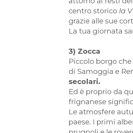
attorno ai resti de
centro storico
la V
grazie alle sue corti
La tua giornata sa
3) Zocca
Piccolo borgo che 
di Samoggia e Re
secolari.
Ed è proprio da qu
frignanese signifi
Le atmosfere autu
paese. I primi alber
prugnoli e le rover