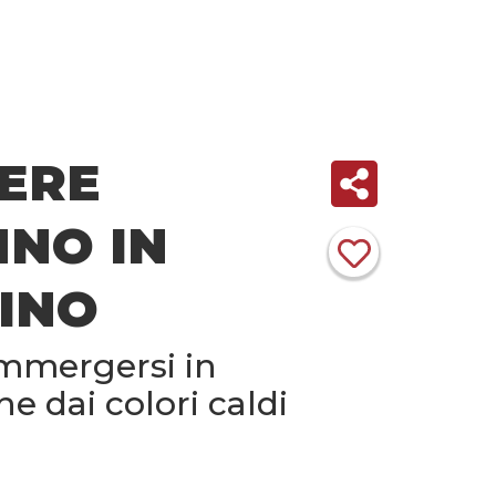
ERE
NNO IN
INO
immergersi in
e dai colori caldi