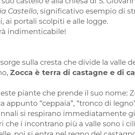
l suo castello e alla chiesa di S. Giovann
ia Castello
, significativo esempio di st
, ai portali scolpiti e alle logge.
rà indimenticabile!
sorge sulla cresta che divide la valle d
no,
Zocca è terra di castagne e di c
este piante che prende il suo nome: Z
ca appunto “ceppaia”, “tronco di legno”
nnali si respirano immediatamente già
i che i incontrano più a valle sono i cili
elle, poi si entra nel regno del castagno