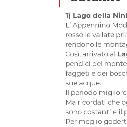
1) Lago della Nin
L’ Appennino Moden
rosso le vallate pr
rendono le montag
Così, arrivato al
La
pendici del monte 
faggeti e dei bosc
sue acque.
Il periodo migliore
Ma ricordati che o
sono costanti e il
Per meglio goderti