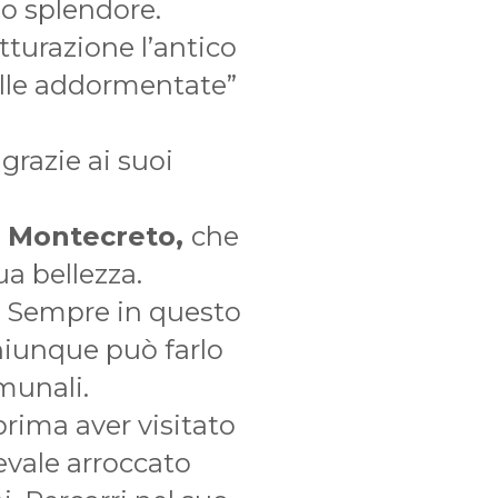
uo splendore.
utturazione l’antico
belle addormentate”
grazie ai suoi
i Montecreto,
che
ua bellezza.
a! Sempre in questo
chiunque può farlo
munali.
prima aver visitato
evale arroccato