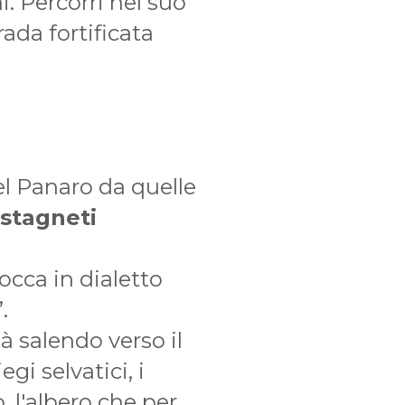
i. Percorri nel suo
rada fortificata
el Panaro da quelle
astagneti
occa in dialetto
.
 salendo verso il
egi selvatici, i
, l'albero che per