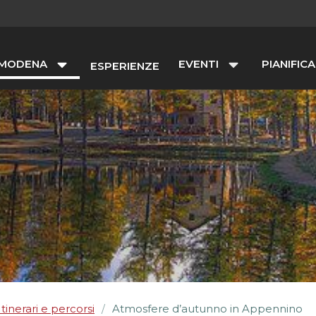
 MODENA
EVENTI
PIANIFICA
ESPERIENZE
Itinerari e percorsi
Atmosfere d’autunno in Appennino
/