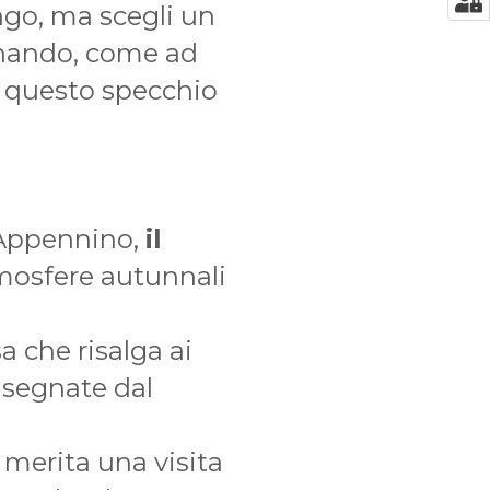
ago, ma scegli un
minando, come ad
a questo specchio
’Appennino,
il
tmosfere autunnali
a che risalga ai
i segnate dal
 merita una visita