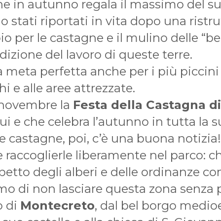
he in autunno regala il massimo del s
o stati riportati in vita dopo una ristr
oio per le castagne e il mulino delle “
dizione del lavoro di queste terre.
 meta perfetta anche per i più piccini 
hi e alle aree attrezzate.
 novembre la
Festa della Castagna d
ui e che celebra l’autunno in tutta la s
e castagne, poi, c’è una buona notizi
e raccoglierle liberamente nel parco: 
petto degli alberi e delle ordinanze co
iamo di non lasciare questa zona senza 
o di
Montecreto
, dal bel borgo medio