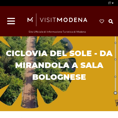
IT
d
s
i
Sito Ufficiale di Informazione Turistica di Modena
CICLOVIA DEL SOLE - DA
MIRANDOLA A SALA
BOLOGNESE