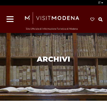
IT
d
s
i
Sito Ufficiale di Informazione Turistica di Modena
ARCHIVI