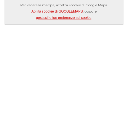
Per vedere la mappa, accetta i cookie di Google Maps.
, oppure
Abilita i cookie di GOOGLEMAPS
.
gestisci le tue preferenze sui cookie