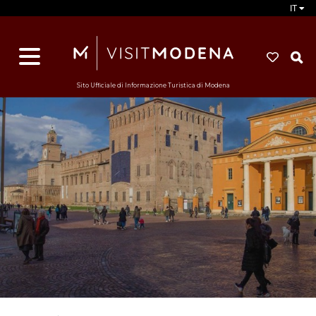
IT
d
s
i
Sito Ufficiale di Informazione Turistica di Modena